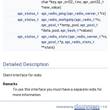
char *key, apr_int32_t inc, apr_uint32_t
*new_value)
apr_status_t
apr_redis_ping
(
apr_redis_server_t
*rs)
apr_status_t
apr_redis_multgetp
(
apr_redis_t
*rc,
apr_pool_t
*temp_pool,
apr_pool_t
*data_pool,
apr_hash_t
*values)
apr_status_t
apr_redis_stats
(
apr_redis_server_t
*rs,
apr_pool_t
*p,
apr_redis_stats_t
**stats)
Detailed Description
Client interface for redis.
Remarks
To use this interface you must have a separate redis for
more information.
Generated by
1.9.8