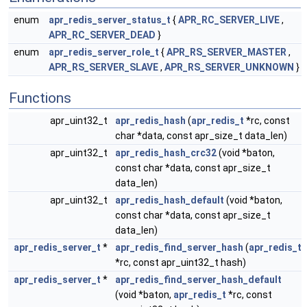
enum
apr_redis_server_status_t
{
APR_RC_SERVER_LIVE
,
APR_RC_SERVER_DEAD
}
enum
apr_redis_server_role_t
{
APR_RS_SERVER_MASTER
,
APR_RS_SERVER_SLAVE
,
APR_RS_SERVER_UNKNOWN
}
Functions
apr_uint32_t
apr_redis_hash
(
apr_redis_t
*rc, const
char *data, const apr_size_t data_len)
apr_uint32_t
apr_redis_hash_crc32
(void *baton,
const char *data, const apr_size_t
data_len)
apr_uint32_t
apr_redis_hash_default
(void *baton,
const char *data, const apr_size_t
data_len)
apr_redis_server_t
*
apr_redis_find_server_hash
(
apr_redis_t
*rc, const apr_uint32_t hash)
apr_redis_server_t
*
apr_redis_find_server_hash_default
(void *baton,
apr_redis_t
*rc, const