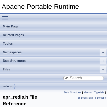
Apache Portable Runtime
Toggle main menu visibility
Main Page
Related Pages
Topics
Namespaces
Data Structures
Files
include
Data Structures
|
Macros
|
Typedefs
|
apr_redis.h File
Enumerations
|
Functions
Reference