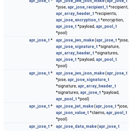
apr_jose_t
*
apr_jose_jwe_json_make
(
apr_jose_t
*jose,
apr_jose_recipient_t
*recipient,
apr_array_header_t
*recipients,
apr_jose_encryption_t
*encryption,
apr_jose_t
*payload,
apr_pool_t
*pool)
apr_jose_t
*
apr_jose_jws_make
(
apr_jose_t
*jose,
apr_jose_signature_t
*signature,
apr_array_header_t
*signatures,
apr_jose_t
*payload,
apr_pool_t
*pool)
apr_jose_t
*
apr_jose_jws_json_make
(
apr_jose_t
*jose,
apr_jose_signature_t
*signature,
apr_array_header_t
*signatures,
apr_jose_t
*payload,
apr_pool_t
*pool)
apr_jose_t
*
apr_jose_jwt_make
(
apr_jose_t
*jose,
apr_json_value_t
*claims,
apr_pool_t
*pool)
apr_jose_t
*
apr_jose_data_make
(
apr_jose_t