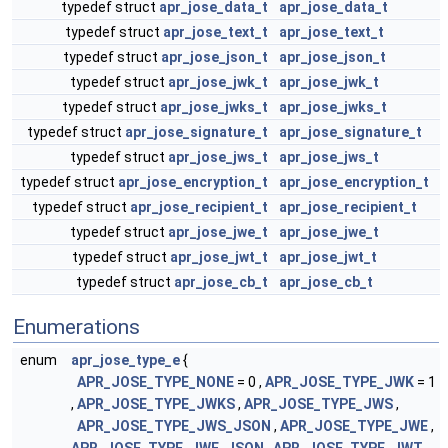
typedef struct
apr_jose_data_t
apr_jose_data_t
typedef struct
apr_jose_text_t
apr_jose_text_t
typedef struct
apr_jose_json_t
apr_jose_json_t
typedef struct
apr_jose_jwk_t
apr_jose_jwk_t
typedef struct
apr_jose_jwks_t
apr_jose_jwks_t
typedef struct
apr_jose_signature_t
apr_jose_signature_t
typedef struct
apr_jose_jws_t
apr_jose_jws_t
typedef struct
apr_jose_encryption_t
apr_jose_encryption_t
typedef struct
apr_jose_recipient_t
apr_jose_recipient_t
typedef struct
apr_jose_jwe_t
apr_jose_jwe_t
typedef struct
apr_jose_jwt_t
apr_jose_jwt_t
typedef struct
apr_jose_cb_t
apr_jose_cb_t
Enumerations
enum
apr_jose_type_e
{
APR_JOSE_TYPE_NONE
= 0 ,
APR_JOSE_TYPE_JWK
= 1
,
APR_JOSE_TYPE_JWKS
,
APR_JOSE_TYPE_JWS
,
APR_JOSE_TYPE_JWS_JSON
,
APR_JOSE_TYPE_JWE
,