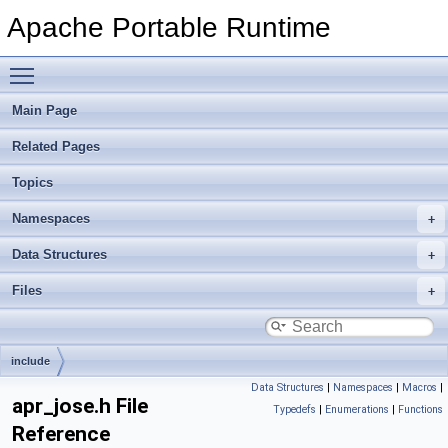
Apache Portable Runtime
Toggle main menu visibility
Main Page
Related Pages
Topics
Namespaces
Data Structures
Files
include
Data Structures
|
Namespaces
|
Macros
|
apr_jose.h File
Typedefs
|
Enumerations
|
Functions
Reference