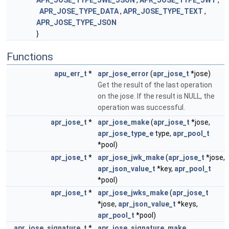
APR_JOSE_TYPE_JWE_JSON
,
APR_JOSE_TYPE_JWT
,
APR_JOSE_TYPE_DATA
,
APR_JOSE_TYPE_TEXT
,
APR_JOSE_TYPE_JSON
}
Functions
apu_err_t
*
apr_jose_error
(
apr_jose_t
*jose)
Get the result of the last operation
on the jose. If the result is NULL, the
operation was successful.
apr_jose_t
*
apr_jose_make
(
apr_jose_t
*jose,
apr_jose_type_e
type,
apr_pool_t
*pool)
apr_jose_t
*
apr_jose_jwk_make
(
apr_jose_t
*jose,
apr_json_value_t
*key,
apr_pool_t
*pool)
apr_jose_t
*
apr_jose_jwks_make
(
apr_jose_t
*jose,
apr_json_value_t
*keys,
apr_pool_t
*pool)
apr_jose_signature_t
*
apr_jose_signature_make