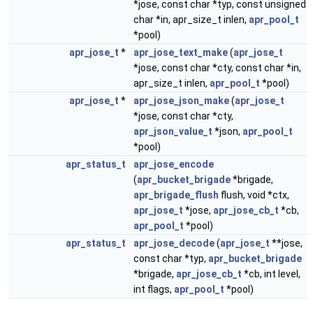
*jose, const char *typ, const unsigned
char *in, apr_size_t inlen,
apr_pool_t
*pool)
apr_jose_t
*
apr_jose_text_make
(
apr_jose_t
*jose, const char *cty, const char *in,
apr_size_t inlen,
apr_pool_t
*pool)
apr_jose_t
*
apr_jose_json_make
(
apr_jose_t
*jose, const char *cty,
apr_json_value_t
*json,
apr_pool_t
*pool)
apr_status_t
apr_jose_encode
(
apr_bucket_brigade
*brigade,
apr_brigade_flush
flush, void *ctx,
apr_jose_t
*jose,
apr_jose_cb_t
*cb,
apr_pool_t
*pool)
apr_status_t
apr_jose_decode
(
apr_jose_t
**jose,
const char *typ,
apr_bucket_brigade
*brigade,
apr_jose_cb_t
*cb, int level,
int flags,
apr_pool_t
*pool)