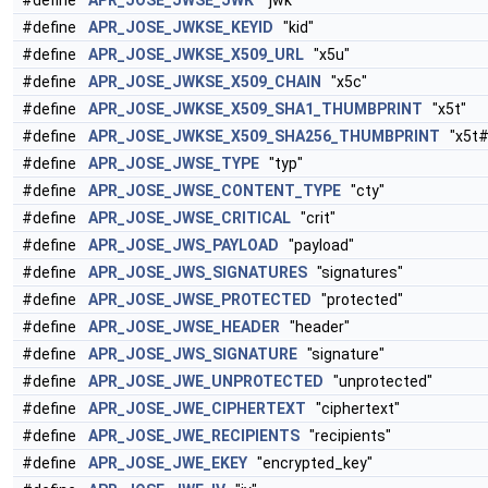
#define
APR_JOSE_JWSE_JWK
"jwk"
#define
APR_JOSE_JWKSE_KEYID
"kid"
#define
APR_JOSE_JWKSE_X509_URL
"x5u"
#define
APR_JOSE_JWKSE_X509_CHAIN
"x5c"
#define
APR_JOSE_JWKSE_X509_SHA1_THUMBPRINT
"x5t"
#define
APR_JOSE_JWKSE_X509_SHA256_THUMBPRINT
"x5t#
#define
APR_JOSE_JWSE_TYPE
"typ"
#define
APR_JOSE_JWSE_CONTENT_TYPE
"cty"
#define
APR_JOSE_JWSE_CRITICAL
"crit"
#define
APR_JOSE_JWS_PAYLOAD
"payload"
#define
APR_JOSE_JWS_SIGNATURES
"signatures"
#define
APR_JOSE_JWSE_PROTECTED
"protected"
#define
APR_JOSE_JWSE_HEADER
"header"
#define
APR_JOSE_JWS_SIGNATURE
"signature"
#define
APR_JOSE_JWE_UNPROTECTED
"unprotected"
#define
APR_JOSE_JWE_CIPHERTEXT
"ciphertext"
#define
APR_JOSE_JWE_RECIPIENTS
"recipients"
#define
APR_JOSE_JWE_EKEY
"encrypted_key"